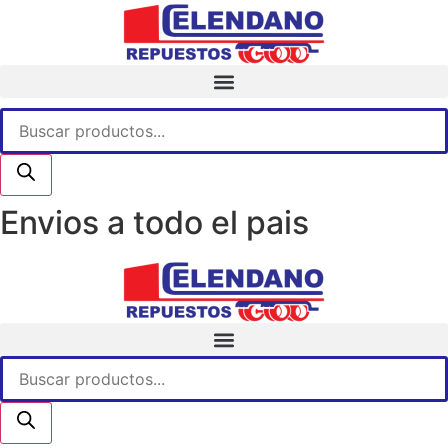
Ir
al
contenido
Búsqueda
de
productos
Envios a todo el pais
Búsqueda
de
productos